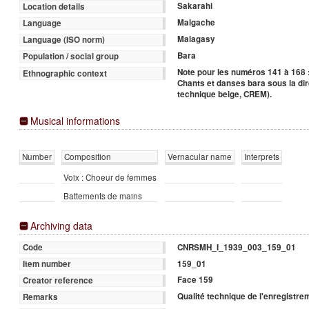
Sakarahi
Location details
Malgache
Language
Malagasy
Language (ISO norm)
Bara
Population / social group
Note pour les numéros 141 à 168 :
Ethnographic context
Chants et danses bara sous la dir
technique beige, CREM).
Musical informations
Number
Composition
Vernacular name
Interprets
Voix : Choeur de femmes
Battements de mains
Archiving data
CNRSMH_I_1939_003_159_01
Code
159_01
Item number
Face 159
Creator reference
Qualité technique de l'enregistre
Remarks