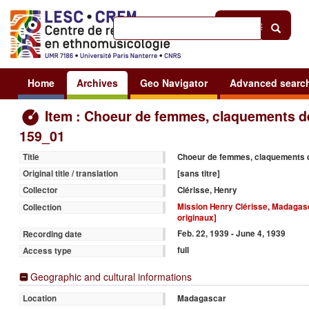
Help
|
Sign in
Home
Archives
Geo Navigator
Advanced searc
Item : Choeur de femmes, claquements d
159_01
Choeur de femmes, claquements 
Title
[sans titre]
Original title / translation
Clérisse, Henry
Collector
Mission Henry Clérisse, Madagasc
Collection
originaux]
Feb. 22, 1939 - June 4, 1939
Recording date
full
Access type
Geographic and cultural informations
Madagascar
Location