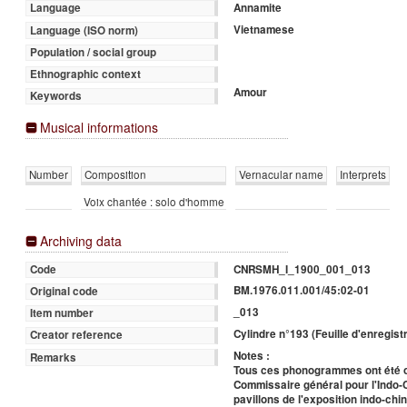
Annamite
Language
Vietnamese
Language (ISO norm)
Population / social group
Ethnographic context
Amour
Keywords
Musical informations
Number
Composition
Vernacular name
Interprets
Voix chantée : solo d'homme
Archiving data
CNRSMH_I_1900_001_013
Code
BM.1976.011.001/45:02-01
Original code
_013
Item number
Cylindre n°193 (Feuille d'enregis
Creator reference
Notes :
Remarks
Tous ces phonogrammes ont été ob
Commissaire général pour l'Indo-C
pavillons de l'exposition indo-chin