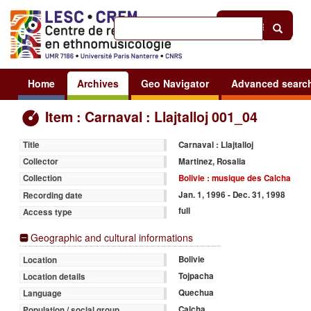
Help
|
Sign in
Home
Archives
Geo Navigator
Advanced searc
Item : Carnaval : Llajtalloj 001_04
Carnaval : Llajtalloj
Title
Martinez, Rosalia
Collector
Bolivie : musique des Calcha
Collection
Jan. 1, 1996 - Dec. 31, 1998
Recording date
full
Access type
Geographic and cultural informations
Bolivie
Location
Tojpacha
Location details
Quechua
Language
Calcha
Population / social group