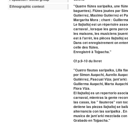
"Quatre flûtes saripalka, une flût
Ethnographic context
baguettes). Flûtes jouées par Sim
Gutierrez, Maximo Gutierrez et Pas
Margarita Mora ; chant : Guillerma
Le Ilajtalloj est un répertoire as
carnaval , lorsque les gens parc
les maisons, les musiciens jouent
est à l'arrêt, les pièces lIajtallo
Dans cet enregistrement on entend
celle des flûtes.
Enregistré à Tojpacha."
Cf p.9-10 du livret
"Cuatro flautas saripalka, Lilla fl
por Simon Auqachi, Aurelio Auqach
Gutiérrez, Pascual Viza; jant'arki
Guillerma Auqachi, Marta Auqachi
Flora Viza.
EI llajtalloj es un repertorio asoc
carnaval, mientras la gente recor
las casas, los " llauteros" van t
detiene las piezas llajtalloj se bai
alternancia con las saripalka . 
musica de jant’arki mezclada con l
Grabado en Tojpacha."