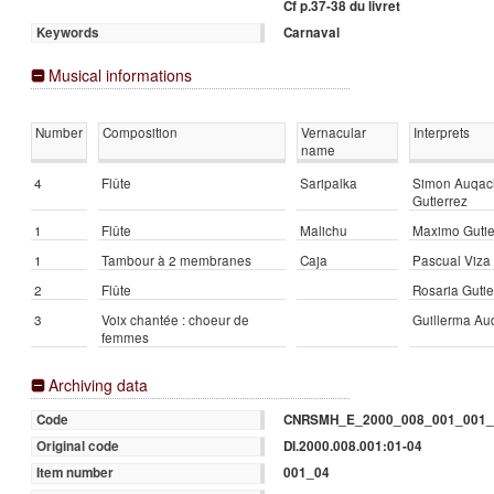
Cf p.37-38 du livret
Carnaval
Keywords
Musical informations
Number
Composition
Vernacular
Interprets
name
4
Flûte
Saripalka
Simon Auqachi
Gutierrez
1
Flûte
Malichu
Maximo Gutie
1
Tambour à 2 membranes
Caja
Pascual Viza
2
Flûte
Rosaria Gutie
3
Voix chantée : choeur de
Guillerma Auq
femmes
Archiving data
CNRSMH_E_2000_008_001_001_
Code
DI.2000.008.001:01-04
Original code
001_04
Item number