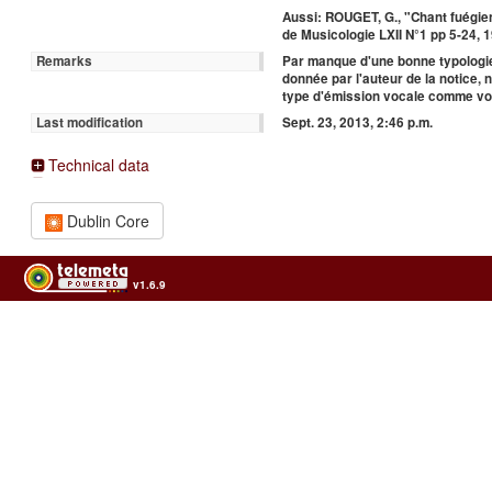
Aussi: ROUGET, G., "Chant fuégie
de Musicologie LXII N°1 pp 5-24, 
Par manque d'une bonne typologie
Remarks
donnée par l'auteur de la notice, n
type d'émission vocale comme voi
Sept. 23, 2013, 2:46 p.m.
Last modification
Technical data
Dublin Core
v1.6.9
Usage of the archives in the respect of cultural heritage of