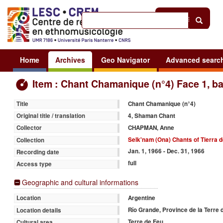
Help
|
Sign in
Home
Archives
Geo Navigator
Advanced searc
Item : Chant Chamanique (n°4) Face 1, b
Chant Chamanique (n°4)
Title
4, Shaman Chant
Original title / translation
CHAPMAN, Anne
Collector
Selk'nam (Ona) Chants of Tierra d
Collection
Jan. 1, 1966 - Dec. 31, 1966
Recording date
full
Access type
Geographic and cultural informations
Argentine
Location
Río Grande, Province de la Terre 
Location details
Terre de Feu
Cultural area