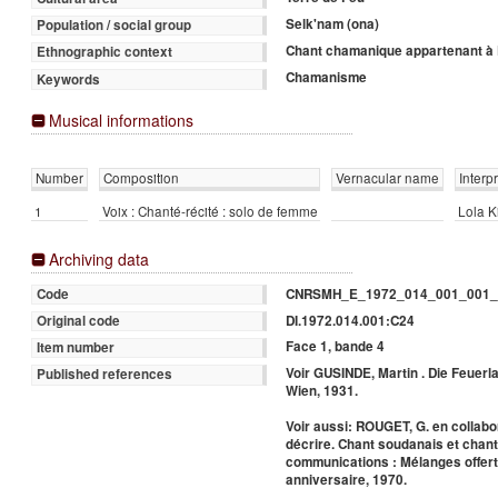
Selk'nam (ona)
Population / social group
Chant chamanique appartenant à 
Ethnographic context
Chamanisme
Keywords
Musical informations
Number
Composition
Vernacular name
Interp
1
Voix : Chanté-récité : solo de femme
Lola K
Archiving data
CNRSMH_E_1972_014_001_001_
Code
DI.1972.014.001:C24
Original code
Face 1, bande 4
Item number
Voir GUSINDE, Martin . Die Feuerla
Published references
Wien, 1931.
Voir aussi: ROUGET, G. en collab
décrire. Chant soudanais et chant
communications : Mélanges offert
anniversaire, 1970.