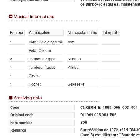
de Dimbokro et qui est maintenan
Musical informations
Number
Composition
Vernacular name
Interprets
1
Voix : Solo d'homme
Awe
Voix : Choeur
2
Tambour frappé
Klindan
1
Tambour frappé
Klinba
1
Cloche
1
Hochet
Sekeseke
Archiving data
CNRSMH_E_1969_005_003_001_
Code
DI.1969.005.003:B06
Original code
B06
Item number
Sur réédition de 1972, réf.:LDM-30
Remarks
(face B) est différent : "Batterie 