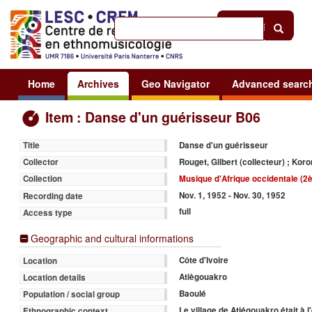
Help
|
Sign in
Home
Archives
Geo Navigator
Advanced searc
Item : Danse d'un guérisseur B06
Danse d'un guérisseur
Title
Rouget, Gilbert (collecteur) ; Ko
Collector
Musique d'Afrique occidentale (2è
Collection
Nov. 1, 1952 - Nov. 30, 1952
Recording date
full
Access type
Geographic and cultural informations
Côte d'Ivoire
Location
Atiègouakro
Location details
Baoulé
Population / social group
Le village de Atiégouakro était à 
Ethnographic context