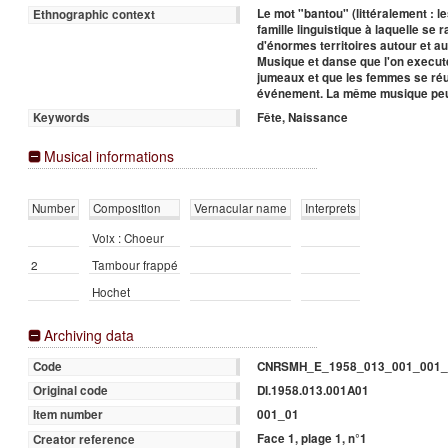
Le mot "bantou" (littéralement :
Ethnographic context
famille linguistique à laquelle se
d'énormes territoires autour et au
Musique et danse que l'on execute
jumeaux et que les femmes se réu
événement. La même musique peut 
Fête, Naissance
Keywords
Musical informations
Number
Composition
Vernacular name
Interprets
Voix : Choeur
2
Tambour frappé
Hochet
Archiving data
CNRSMH_E_1958_013_001_001_
Code
DI.1958.013.001A01
Original code
001_01
Item number
Face 1, plage 1, n°1
Creator reference