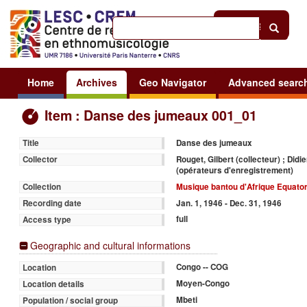
Help
|
Sign in
Home
Archives
Geo Navigator
Advanced searc
Item : Danse des jumeaux 001_01
Danse des jumeaux
Title
Rouget, Gilbert (collecteur) ; Did
Collector
(opérateurs d'enregistrement)
Musique bantou d'Afrique Equator
Collection
Jan. 1, 1946 - Dec. 31, 1946
Recording date
full
Access type
Geographic and cultural informations
Congo -- COG
Location
Moyen-Congo
Location details
Mbeti
Population / social group