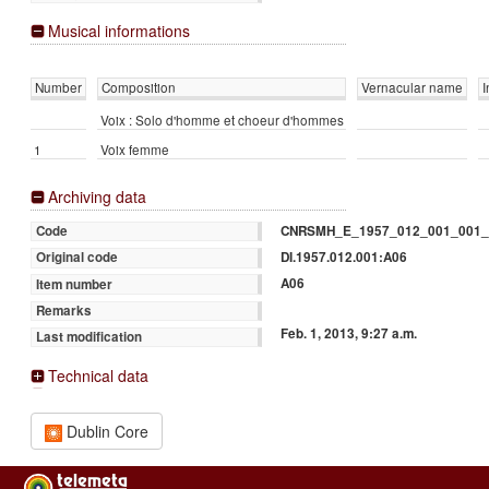
Musical informations
Number
Composition
Vernacular name
I
Voix : Solo d'homme et choeur d'hommes
1
Voix femme
Archiving data
CNRSMH_E_1957_012_001_001_
Code
DI.1957.012.001:A06
Original code
A06
Item number
Remarks
Feb. 1, 2013, 9:27 a.m.
Last modification
Technical data
Dublin Core