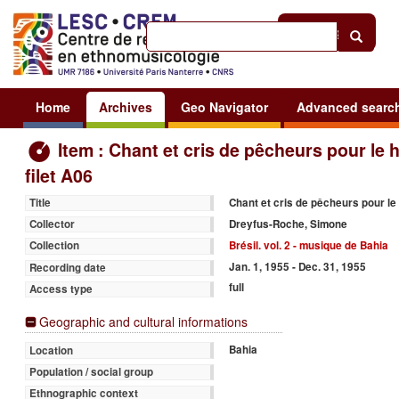
Help
|
Sign in
Home
Archives
Geo Navigator
Advanced searc
Item : Chant et cris de pêcheurs pour le 
filet A06
Chant et cris de pêcheurs pour le 
Title
Dreyfus-Roche, Simone
Collector
Brésil. vol. 2 - musique de Bahia
Collection
Jan. 1, 1955 - Dec. 31, 1955
Recording date
full
Access type
Geographic and cultural informations
Bahia
Location
Population / social group
Ethnographic context