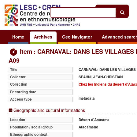
Help
|
Sign in
Home
Archives
Geo Navigator
Advanced searc
Item : CARNAVAL: DANS LES VILLAGES
A09
CARNAVAL: DANS LES VILLAGES
Title
SPAHNI, JEAN-CHRISTIAN
Collector
Chez les Indiens du désert d'Ata
Collection
Recording date
metadata
Access type
Geographic and cultural informations
Désert d'Atacama
Location
Atacameño
Population / social group
Ethnographic context