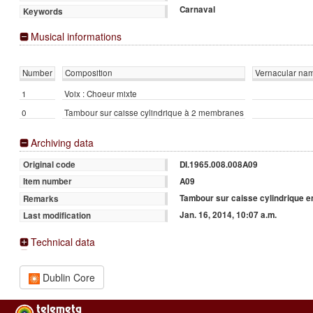
Carnaval
Keywords
Musical informations
Number
Composition
Vernacular na
1
Voix : Choeur mixte
0
Tambour sur caisse cylindrique à 2 membranes
Archiving data
DI.1965.008.008A09
Original code
A09
Item number
Tambour sur caisse cylindrique e
Remarks
Jan. 16, 2014, 10:07 a.m.
Last modification
Technical data
Dublin Core