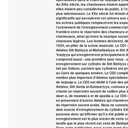
Au XIXe siècle, les chanteuses étaient appe
elles étaient peu considérées du public, à l'
plus talentueuses. Le XXe siècle fut témoin
significatifs qui secouèrent cet univers aux 
les scènes publiques remplacèrent les espa
l’avènement de l'enregistrement commercial
frontière entre le répertoire des chanteurs e
chanteuses, ainsi qu'entre la musique savant
chansons légères. Les femmes devinrent, d
1920, un pilier de la scène musicale. Le CD1
Almées Siit Bahiyya al-Mahallawiyya et Sitt 
'Iraqiyya qui enregistrèrent principalement d
comprend aussi - une première pour nous - 
enregistrement sur cylindre de Sitt Bahiyya
fait par Edison, sachant que cylindres ont p
au Caire de quelques années. Le CD2 compile
nombre plus important d'Almées spécialisée
de taqtuqa-s. Le CD3 est dédié à l'une des p
Almées, Sitt Asma al-Kumsariyya, connues p
chanté un répertoire savant de calibre plus 
dawr-s, de mawwal-s et de qasida-s. Le CD4 
en présentant d'autres Almées qui chantère
du répertoire savant arabe. Nous ne connai
date exacte d'enregistrement du cylindre Ed
pouvons donc qu'affirmer qu'il a été publié a
enregistrement est le plus ancien de cette c
tandis que le plus récent est celui de Baidap
Dans cette publication, nous avons tenté d'