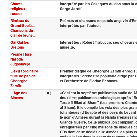
Chants
Interprété par les Cosaques du don sous la d
religieux
Serge Jaroff
russes
Rimiaux du
Poèmes et chansons en patois angevin d'Emi
Grand Soulé...
interprétés par l'auteur.
Chansons du
clar de leune...
Gai Gai les
Interprètes : Robert Trabucco, ses choeurs 
Bretons
musette.
Pesme I Igre
Naroda
Jugoslavije
L'extraordinaire
Premier disque de Gheorghe Zamfir enregist
flûte de pan de
Interprètes : orchestre populaire dirigé par
Gheorghe
et l'orchestre de Florian Economu.
Zamfir
L'Âge des
«Ceci est la septième publication audio de 
Almées
deuxième publication anthologique après "R
Tarab fi Bilad al-Sham" (Les premiers Chant
al-Sham). Elle compile les voix des plus gra
(chanteues) d'Egypte et des pays du Levan
le nom d'Almées durant la Nahda (renaissanc
Grande Guerre. Cette publication compilant 
enregistrées par cinq maisons de disques c
CDs dont deux dédiés aux Almées les plus cé
spécialisées dans le chant de taqtuqa-s (ch