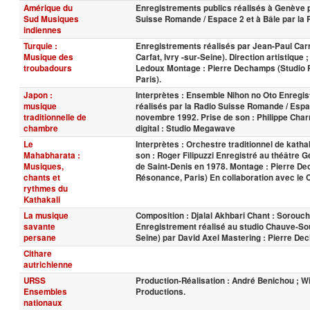
Amérique du
Enregistrements publics réalisés à Genève p
Sud Musiques
Suisse Romande / Espace 2 et à Bâle par la 
indiennes
Turquie :
Enregistrements réalisés par Jean-Paul Carr
Musique des
Carfat, Ivry -sur-Seine). Direction artistique ;
troubadours
Ledoux Montage : Pierre Dechamps (Studio
Paris).
Japon :
Interprètes : Ensemble Nihon no Oto Enregi
musique
réalisés par la Radio Suisse Romande / Espa
traditionnelle de
novembre 1992. Prise de son : Philippe Char
chambre
digital : Studio Megawave
Le
Interprètes : Orchestre traditionnel de katha
Mahabharata :
son : Roger Filipuzzi Enregistré au théâtre G
Musiques,
de Saint-Denis en 1978. Montage : Pierre D
chants et
Résonance, Paris) En collaboration avec le
rythmes du
Kathakali
La musique
Composition : Djalal Akhbari Chant : Sorouch
savante
Enregistrement réalisé au studio Chauve-Sou
persane
Seine) par David Axel Mastering : Pierre D
Cithare
autrichienne
URSS
Production-Réalisation : André Benichou ; Wi
Ensembles
Productions.
nationaux