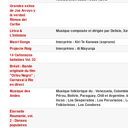
Grandes exitos
de Joe Arroyo y
la verdad.
Ritmos del
Caribe
Lirica &
Musique composée et dirigée par Delisle, Xav
L'Intimiste
Maori Songs
Interprète : Kiri Te Kanawa (soprano)
Projecte Roig
Interprètes : Al Mayurqa
14 Cañonazos
bailables Vol. 32
Brésil : Bande
originale du film
"Orfeu Negro" ;
Carnaval à Rio
en direct
Musique des
Musique folklorique du : Venezuela, Colombie
Andes
Pérou, Bolivie, Paraguay, Chili et Argentine. 
Incas ; Los Desperados ; Los Peruvianos ; L
Folkloristas ; Los Condores
Éternelle
Roumanie, vol.
2 : Danses
populaires