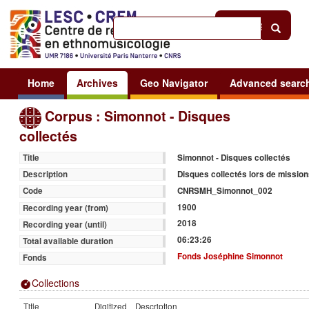
Help
|
Sign in
Home
Archives
Geo Navigator
Advanced searc
Corpus : Simonnot - Disques
collectés
Simonnot - Disques collectés
Title
Disques collectés lors de missions
Description
CNRSMH_Simonnot_002
Code
1900
Recording year (from)
2018
Recording year (until)
06:23:26
Total available duration
Fonds Joséphine Simonnot
Fonds
Collections
Title
Digitized
Description