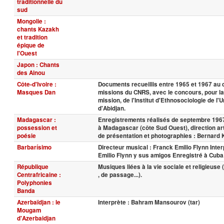
traditionnelle du
sud
Mongolie :
chants Kazakh
et tradition
épique de
l'Ouest
Japon : Chants
des Ainou
Côte-d'Ivoire :
Documents recueillis entre 1965 et 1967 au
Masques Dan
missions du CNRS, avec le concours, pour l
mission, de l'Institut d'Ethnosociologie de l'U
d'Abidjan.
Madagascar :
Enregistrements réalisés de septembre 1967
possession et
à Madagascar (côte Sud Ouest), direction art
poésie
de présentation et photographies : Bernard 
Barbarísimo
Directeur musical : Franck Emilio Flynn Inte
Emilio Flynn y sus amigos Enregistré à Cuba
République
Musiques liées à la vie sociale et religieuse (r
Centrafricaine :
, de passage...).
Polyphonies
Banda
Azerbaïdjan : le
Interprète : Bahram Mansourov (tar)
Mougam
d'Azerbaidjan