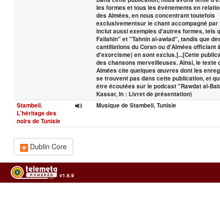
les formes et tous les événements en relatio
des Almées, en nous concentrant toutefois
exclusivementsur le chant accompagné par le
inclut aussi exemples d'autres formes, tels 
Fallahin" et "Tahnin al-awlad", tandis que d
cantillations du Coran ou d'Almées officiant 
d'exorcisme) en sont exclus.]...[Cette publi
des chansons merveilleuses. Ainsi, le texte q
Almées cite quelques œuvres dont les enreg
se trouvent pas dans cette publication, et q
être écoutées sur le podcast "Rawdat al-Bala
Kassar, In : Livret de présentation)
Stambeli.
Musique de Stambeli, Tunisie
L'héritage des
noirs de Tunisie
Dublin Core
v1.6.9
Usage of the archives in the respect of cultural heritage of