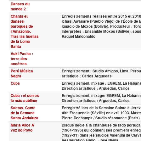
Danses du
monde 2
Chants et
Enregistrements réalisés entre 2015 et 2010 
danses
Ichasi Awasare (Pueblo Viejo) de l’École de
baroques de
Ignacio de Moxos (Bolivie). Producteur : Toñ
l'Amazonie.
Interprètes : Ensamble Moxos (Bolivie), sous 
Tras las huellas
Raquel Maldonaldo
de la Loma
Santa
Auki Pacha :
terre des
ancêtres
Perú Música
Enregistrement : Studio Amigos, Lima, Pérou
Negra
artistique : Carlos Arguedas
Cuba
Enregistrement, mixage : EGREM, La Habana
Direction artistique : Arguedas, Carlos
Cuba : el son es
Enregistrement, mixage: EGREM, La Habann
lo más sublime
Direction artistique : Arguedas, Carlos
Saetas. Cante
Enregistré lors de la Semaine Sainte à Jerez
de la Semana
Alta Frecuencia (Séville) en avril 1993. Maste
Santa Andaluza
Pierre Dechamps / Studio résonance (Paris).
Maria Alice A
Disque dédié à la chanteuse de fado portuga
voz do Povo
(1904-1996) qui contient ses premiers enre
(1929-31) dans les studios Valentim de Carva
Restauration audio : José Navia