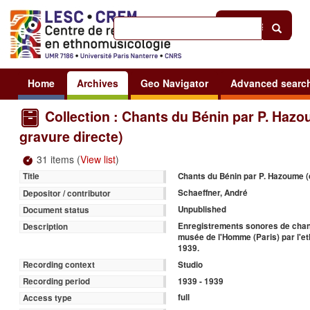
Help
|
Sign in
Home
Archives
Geo Navigator
Advanced searc
Collection : Chants du Bénin par P. Hazo
gravure directe)
31 items (
View list
)
Chants du Bénin par P. Hazoume (
Title
Schaeffner, André
Depositor / contributor
Unpublished
Document status
Enregistrements sonores de chant
Description
musée de l'Homme (Paris) par l'e
1939.
Studio
Recording context
1939 - 1939
Recording period
full
Access type