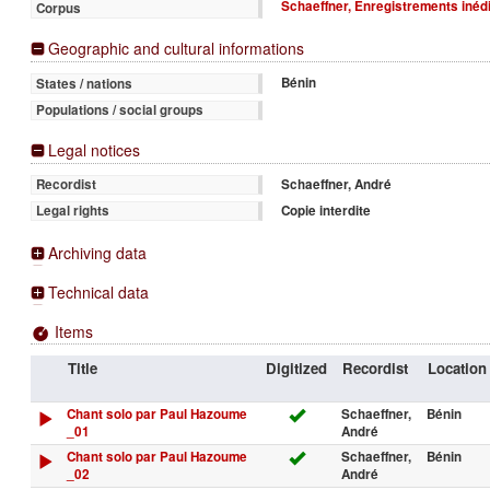
Schaeffner, Enregistrements inéd
Corpus
Geographic and cultural informations
Bénin
States / nations
Populations / social groups
Legal notices
Schaeffner, André
Recordist
Copie interdite
Legal rights
Archiving data
Technical data
Items
Title
Digitized
Recordist
Location
Chant solo par Paul Hazoume
Schaeffner,
Bénin
_01
André
Chant solo par Paul Hazoume
Schaeffner,
Bénin
_02
André