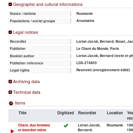
Geographic and cultural informations
Roumanie
States / nations
Aroumains
Populations / social groups
Legal notices
Lortat-Jacob, Bernard; Bouet, Ja
Recordist
Le Chant du Monde, Paris
Publisher
Lortat-Jacob, Bernard (texte et p
Booklet author
LDX-274803
Publisher reference
Restreint (enregistrement édité)
Legal rights
Archiving data
Technical data
Items
Title
Digitized
Recordist
Location
Yea
rec
Chant, duo femmes
Lortat-Jacob,
Roumanie
198
et bourdon mixte
Bernard;
198