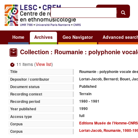
Help
|
Sign in
Home
Archives
Geo Navigator
Advanced searc
Collection : Roumanie : polyphonie voca
11 items (
View list
)
Roumanie : polyphonie vocale de
Title
Lortat-Jacob, Bernard; Bouet, Ja
Depositor / contributor
Published
Document status
Terrain
Recording context
1980 - 1981
Recording period
1990
Year published
full
Access type
Editions Musée de l'Homme-CNRS
Corpus
Lortat-Jacob, Roumanie, 1980-19
Corpus