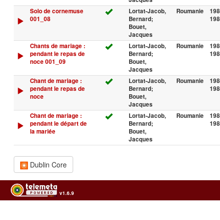
Solo de cornemuse
Lortat-Jacob,
Roumanie
198
001_08
Bernard;
198
Bouet,
Jacques
Chants de mariage :
Lortat-Jacob,
Roumanie
198
pendant le repas de
Bernard;
198
noce 001_09
Bouet,
Jacques
Chant de mariage :
Lortat-Jacob,
Roumanie
198
pendant le repas de
Bernard;
198
noce
Bouet,
Jacques
Chant de mariage :
Lortat-Jacob,
Roumanie
198
pendant le départ de
Bernard;
198
la mariée
Bouet,
Jacques
Dublin Core
v1.6.9
Usage of the archives in the respect of cultural heritage of