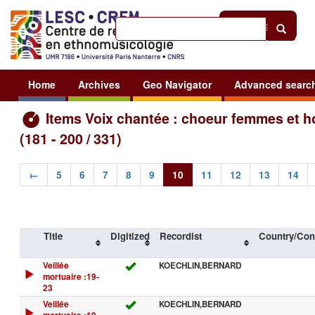
Help
|
Sign in
Home
Archives
Geo Navigator
Advanced searc
Items Voix chantée : choeur femmes et
(181 - 200 / 331)
←
5
6
7
8
9
10
11
12
13
14
Title
Digitized
Recordist
Country/Con
Veillée
KOECHLIN,BERNARD
mortuaire :19-
23
Veillée
KOECHLIN,BERNARD